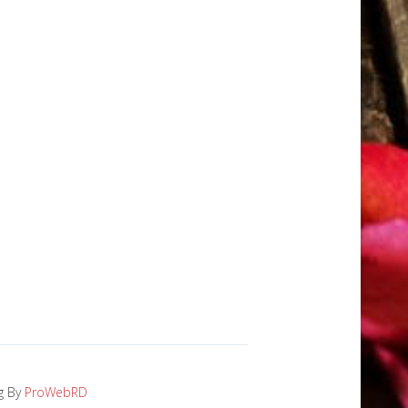
g By
ProWebRD